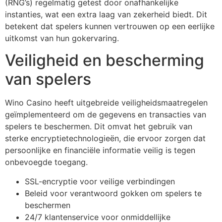
(RNG’s) regelmatig getest door onafhankelijke
instanties, wat een extra laag van zekerheid biedt. Dit
betekent dat spelers kunnen vertrouwen op een eerlijke
uitkomst van hun gokervaring.
Veiligheid en bescherming
van spelers
Wino Casino heeft uitgebreide veiligheidsmaatregelen
geïmplementeerd om de gegevens en transacties van
spelers te beschermen. Dit omvat het gebruik van
sterke encryptietechnologieën, die ervoor zorgen dat
persoonlijke en financiële informatie veilig is tegen
onbevoegde toegang.
SSL-encryptie voor veilige verbindingen
Beleid voor verantwoord gokken om spelers te
beschermen
24/7 klantenservice voor onmiddellijke