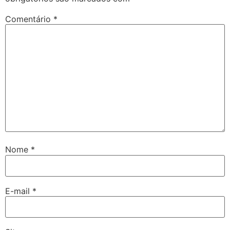
Comentário
*
Nome
*
E-mail
*