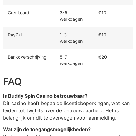
Creditcard
3-5
€10
werkdagen
PayPal
1-3
€10
werkdagen
Bankoverschrijving
5-7
€20
werkdagen
FAQ
Is Buddy Spin Casino betrouwbaar?
Dit casino heeft bepaalde licentiebeperkingen, wat kan
leiden tot twijfels over de betrouwbaarheid. Het is
belangrijk om dit te overwegen voor aanmelding.
Wat zijn de toegangsmogelijkheden?