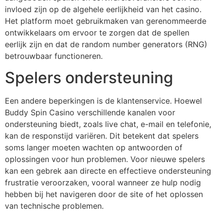
invloed zijn op de algehele eerlijkheid van het casino.
Het platform moet gebruikmaken van gerenommeerde
ontwikkelaars om ervoor te zorgen dat de spellen
eerlijk zijn en dat de random number generators (RNG)
betrouwbaar functioneren.
Spelers ondersteuning
Een andere beperkingen is de klantenservice. Hoewel
Buddy Spin Casino verschillende kanalen voor
ondersteuning biedt, zoals live chat, e-mail en telefonie,
kan de responstijd variëren. Dit betekent dat spelers
soms langer moeten wachten op antwoorden of
oplossingen voor hun problemen. Voor nieuwe spelers
kan een gebrek aan directe en effectieve ondersteuning
frustratie veroorzaken, vooral wanneer ze hulp nodig
hebben bij het navigeren door de site of het oplossen
van technische problemen.