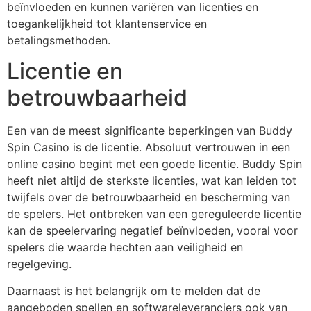
beïnvloeden en kunnen variëren van licenties en
toegankelijkheid tot klantenservice en
betalingsmethoden.
Licentie en
betrouwbaarheid
Een van de meest significante beperkingen van Buddy
Spin Casino is de licentie. Absoluut vertrouwen in een
online casino begint met een goede licentie. Buddy Spin
heeft niet altijd de sterkste licenties, wat kan leiden tot
twijfels over de betrouwbaarheid en bescherming van
de spelers. Het ontbreken van een gereguleerde licentie
kan de speelervaring negatief beïnvloeden, vooral voor
spelers die waarde hechten aan veiligheid en
regelgeving.
Daarnaast is het belangrijk om te melden dat de
aangeboden spellen en softwareleveranciers ook van