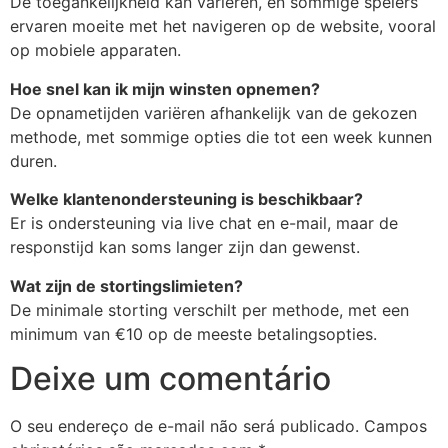
De toegankelijkheid kan variëren, en sommige spelers
ervaren moeite met het navigeren op de website, vooral
op mobiele apparaten.
Hoe snel kan ik mijn winsten opnemen?
De opnametijden variëren afhankelijk van de gekozen
methode, met sommige opties die tot een week kunnen
duren.
Welke klantenondersteuning is beschikbaar?
Er is ondersteuning via live chat en e-mail, maar de
responstijd kan soms langer zijn dan gewenst.
Wat zijn de stortingslimieten?
De minimale storting verschilt per methode, met een
minimum van €10 op de meeste betalingsopties.
Deixe um comentário
O seu endereço de e-mail não será publicado.
Campos