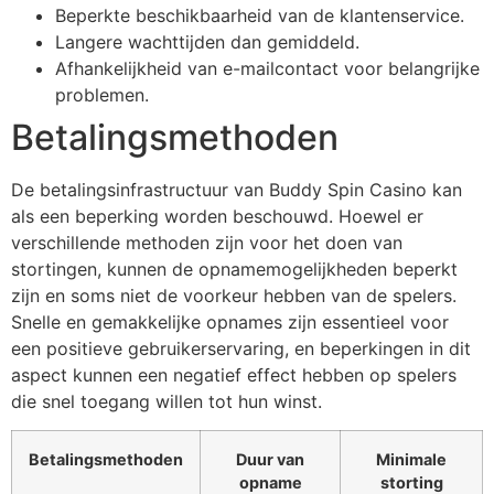
Beperkte beschikbaarheid van de klantenservice.
Langere wachttijden dan gemiddeld.
Afhankelijkheid van e-mailcontact voor belangrijke
problemen.
Betalingsmethoden
De betalingsinfrastructuur van Buddy Spin Casino kan
als een beperking worden beschouwd. Hoewel er
verschillende methoden zijn voor het doen van
stortingen, kunnen de opnamemogelijkheden beperkt
zijn en soms niet de voorkeur hebben van de spelers.
Snelle en gemakkelijke opnames zijn essentieel voor
een positieve gebruikerservaring, en beperkingen in dit
aspect kunnen een negatief effect hebben op spelers
die snel toegang willen tot hun winst.
Betalingsmethoden
Duur van
Minimale
opname
storting