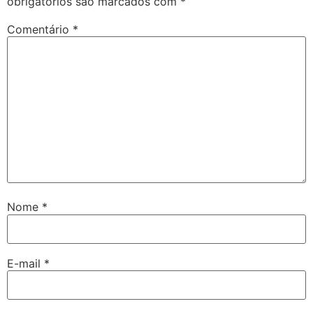
obrigatórios são marcados com
*
Comentário
*
Nome
*
E-mail
*