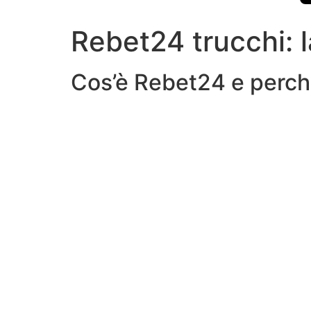
Rebet24 trucchi: l
Cos’è Rebet24 e perché a