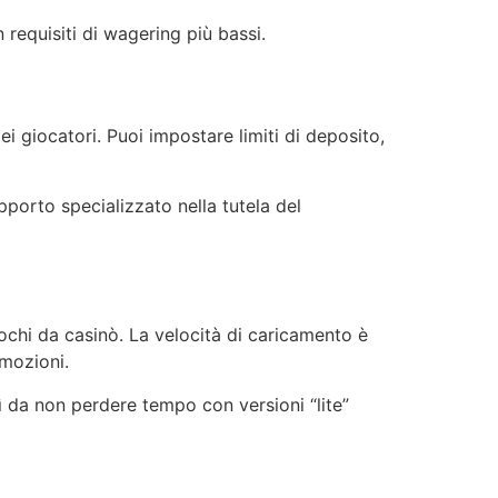
requisiti di wagering più bassi.
 giocatori. Puoi impostare limiti di deposito,
upporto specializzato nella tutela del
ochi da casinò. La velocità di caricamento è
omozioni.
ì da non perdere tempo con versioni “lite”