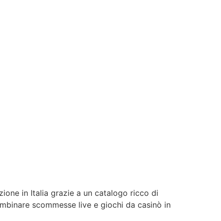
ne in Italia grazie a un catalogo ricco di
combinare scommesse live e giochi da casinò in