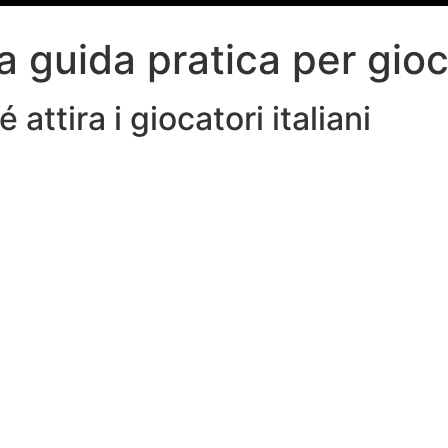
a guida pratica per gioc
ttira i giocatori italiani