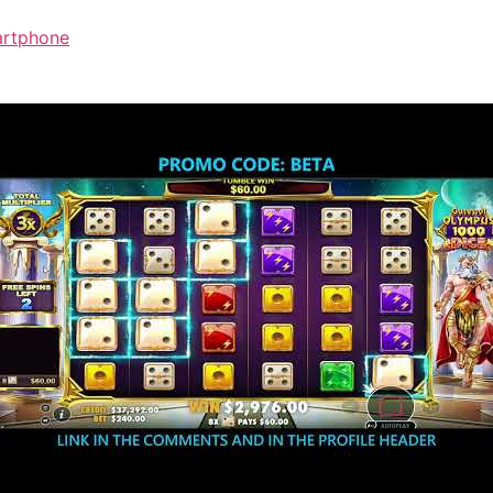
artphone