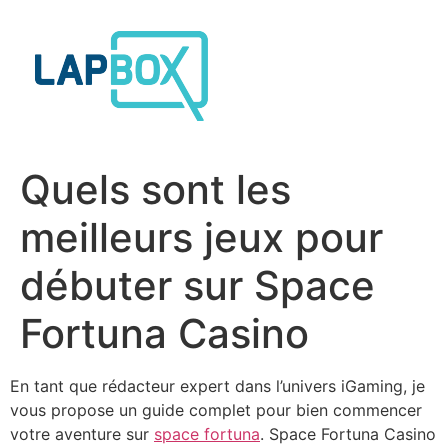
Skip
to
content
Quels sont les
meilleurs jeux pour
débuter sur Space
Fortuna Casino
En tant que rédacteur expert dans l’univers iGaming, je
vous propose un guide complet pour bien commencer
votre aventure sur
space fortuna
. Space Fortuna Casino