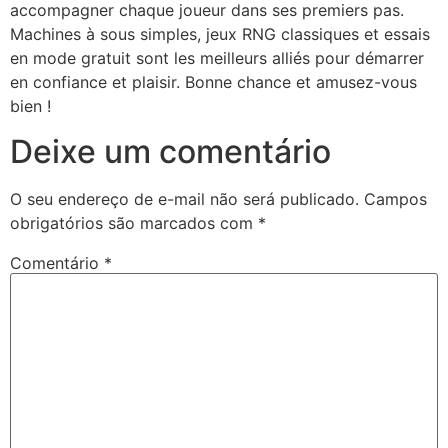
accompagner chaque joueur dans ses premiers pas.
Machines à sous simples, jeux RNG classiques et essais
en mode gratuit sont les meilleurs alliés pour démarrer
en confiance et plaisir. Bonne chance et amusez-vous
bien !
Deixe um comentário
O seu endereço de e-mail não será publicado.
Campos
obrigatórios são marcados com
*
Comentário
*