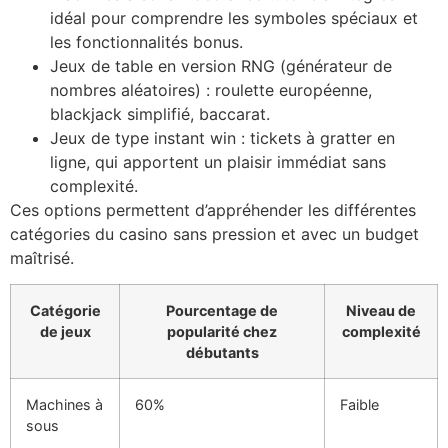
idéal pour comprendre les symboles spéciaux et
les fonctionnalités bonus.
Jeux de table en version RNG (générateur de
nombres aléatoires) : roulette européenne,
blackjack simplifié, baccarat.
Jeux de type instant win : tickets à gratter en
ligne, qui apportent un plaisir immédiat sans
complexité.
Ces options permettent d’appréhender les différentes
catégories du casino sans pression et avec un budget
maîtrisé.
Catégorie
Pourcentage de
Niveau de
de jeux
popularité chez
complexité
débutants
Machines à
60%
Faible
sous