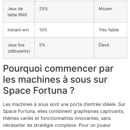
Jeux de
25%
Moyen
table RNG
Instant win
10%
Très faible
Jeux live
5%
Élevé
(débutants)
Pourquoi commencer par
les machines à sous sur
Space Fortuna ?
Les machines à sous sont une porte d’entrée idéale. Sur
Space Fortuna, elles combinent graphismes captivants,
thèmes variés et fonctionnalités innovantes, sans
nécessiter de stratégie complexe. Pour un joueur