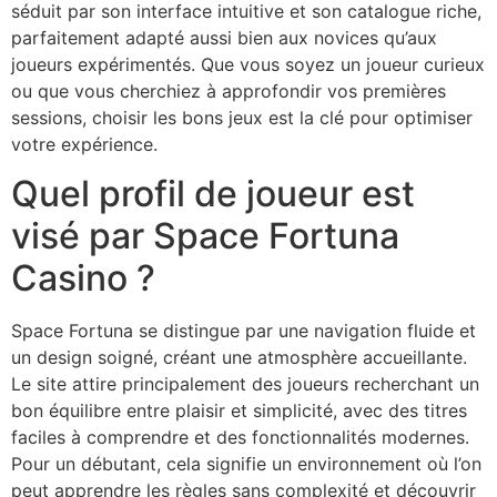
séduit par son interface intuitive et son catalogue riche,
parfaitement adapté aussi bien aux novices qu’aux
joueurs expérimentés. Que vous soyez un joueur curieux
ou que vous cherchiez à approfondir vos premières
sessions, choisir les bons jeux est la clé pour optimiser
votre expérience.
Quel profil de joueur est
visé par Space Fortuna
Casino ?
Space Fortuna se distingue par une navigation fluide et
un design soigné, créant une atmosphère accueillante.
Le site attire principalement des joueurs recherchant un
bon équilibre entre plaisir et simplicité, avec des titres
faciles à comprendre et des fonctionnalités modernes.
Pour un débutant, cela signifie un environnement où l’on
peut apprendre les règles sans complexité et découvrir