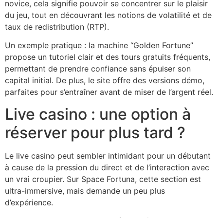
novice, cela signifie pouvoir se concentrer sur le plaisir
du jeu, tout en découvrant les notions de volatilité et de
taux de redistribution (RTP).
Un exemple pratique : la machine “Golden Fortune”
propose un tutoriel clair et des tours gratuits fréquents,
permettant de prendre confiance sans épuiser son
capital initial. De plus, le site offre des versions démo,
parfaites pour s’entraîner avant de miser de l’argent réel.
Live casino : une option à
réserver pour plus tard ?
Le live casino peut sembler intimidant pour un débutant
à cause de la pression du direct et de l’interaction avec
un vrai croupier. Sur Space Fortuna, cette section est
ultra-immersive, mais demande un peu plus
d’expérience.