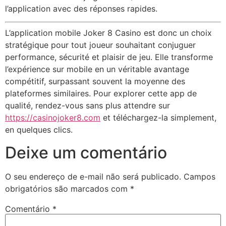
l’application avec des réponses rapides.
L’application mobile Joker 8 Casino est donc un choix
stratégique pour tout joueur souhaitant conjuguer
performance, sécurité et plaisir de jeu. Elle transforme
l’expérience sur mobile en un véritable avantage
compétitif, surpassant souvent la moyenne des
plateformes similaires. Pour explorer cette app de
qualité, rendez-vous sans plus attendre sur
https://casinojoker8.com
et téléchargez-la simplement,
en quelques clics.
Deixe um comentário
O seu endereço de e-mail não será publicado.
Campos
obrigatórios são marcados com
*
Comentário
*