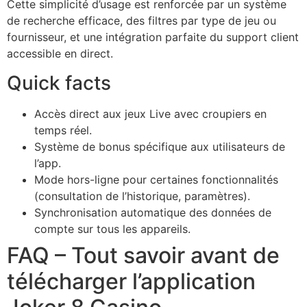
Cette simplicité d’usage est renforcée par un système
de recherche efficace, des filtres par type de jeu ou
fournisseur, et une intégration parfaite du support client
accessible en direct.
Quick facts
Accès direct aux jeux Live avec croupiers en
temps réel.
Système de bonus spécifique aux utilisateurs de
l’app.
Mode hors-ligne pour certaines fonctionnalités
(consultation de l’historique, paramètres).
Synchronisation automatique des données de
compte sur tous les appareils.
FAQ – Tout savoir avant de
télécharger l’application