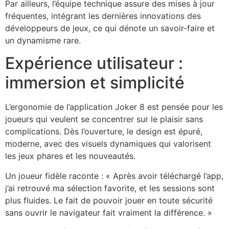
Par ailleurs, l’équipe technique assure des mises à jour
fréquentes, intégrant les dernières innovations des
développeurs de jeux, ce qui dénote un savoir-faire et
un dynamisme rare.
Expérience utilisateur :
immersion et simplicité
L’ergonomie de l’application Joker 8 est pensée pour les
joueurs qui veulent se concentrer sur le plaisir sans
complications. Dès l’ouverture, le design est épuré,
moderne, avec des visuels dynamiques qui valorisent
les jeux phares et les nouveautés.
Un joueur fidèle raconte : « Après avoir téléchargé l’app,
j’ai retrouvé ma sélection favorite, et les sessions sont
plus fluides. Le fait de pouvoir jouer en toute sécurité
sans ouvrir le navigateur fait vraiment la différence. »