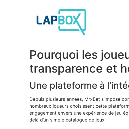
Skip
to
content
Pourquoi les joue
transparence et 
Une plateforme à l’int
Depuis plusieurs années, MrxBet s’impose comm
nombreux joueurs choisissent cette plateform
engagement envers une expérience de jeu équi
delà d’un simple catalogue de jeux.