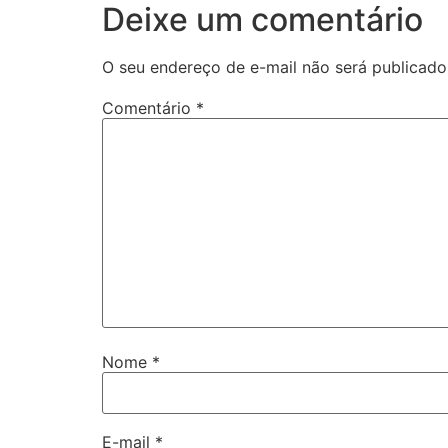
Deixe um comentário
O seu endereço de e-mail não será publicado
Comentário
*
Nome
*
E-mail
*