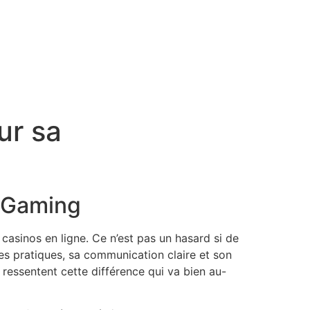
ur sa
 iGaming
casinos en ligne. Ce n’est pas un hasard si de
es pratiques, sa communication claire et son
rs ressentent cette différence qui va bien au-