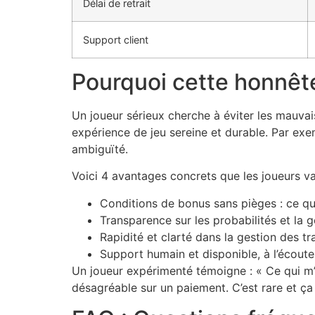
Délai de retrait
Support client
Pourquoi cette honnête
Un joueur sérieux cherche à éviter les mauvai
expérience de jeu sereine et durable. Par exe
ambiguïté.
Voici 4 avantages concrets que les joueurs va
Conditions de bonus sans pièges : ce q
Transparence sur les probabilités et la 
Rapidité et clarté dans la gestion des tr
Support humain et disponible, à l’écoute
Un joueur expérimenté témoigne : « Ce qui m’
désagréable sur un paiement. C’est rare et ça f