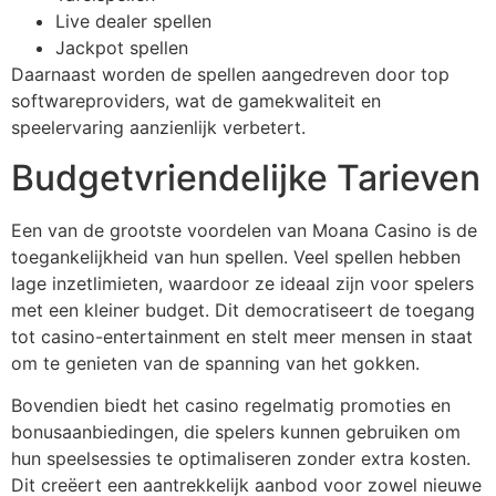
Live dealer spellen
Jackpot spellen
Daarnaast worden de spellen aangedreven door top
softwareproviders, wat de gamekwaliteit en
speelervaring aanzienlijk verbetert.
Budgetvriendelijke Tarieven
Een van de grootste voordelen van Moana Casino is de
toegankelijkheid van hun spellen. Veel spellen hebben
lage inzetlimieten, waardoor ze ideaal zijn voor spelers
met een kleiner budget. Dit democratiseert de toegang
tot casino-entertainment en stelt meer mensen in staat
om te genieten van de spanning van het gokken.
Bovendien biedt het casino regelmatig promoties en
bonusaanbiedingen, die spelers kunnen gebruiken om
hun speelsessies te optimaliseren zonder extra kosten.
Dit creëert een aantrekkelijk aanbod voor zowel nieuwe