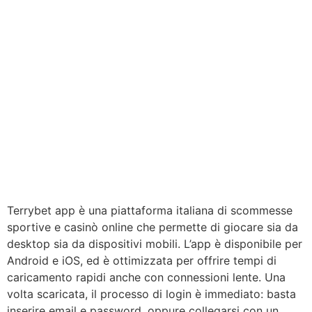
Terrybet app è una piattaforma italiana di scommesse
sportive e casinò online che permette di giocare sia da
desktop sia da dispositivi mobili. L’app è disponibile per
Android e iOS, ed è ottimizzata per offrire tempi di
caricamento rapidi anche con connessioni lente. Una
volta scaricata, il processo di login è immediato: basta
inserire email e password, oppure collegarsi con un