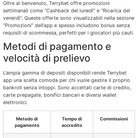
Oltre al benvenuto, Terrybet offre promozioni
settimanali come “Cashback del lunedì” e “Ricarica del
venerdì”. Queste offerte sono visualizzabili nella sezione
“Promozioni” dell’app e spesso includono bonus senza
requisiti di scommessa, perfetti per i giocatori più cauti.
Metodi di pagamento e
velocità di prelievo
L’ampia gamma di depositi disponibili rende Terrybet
app una scelta comoda per chi vuole gestire il proprio
bankroll senza intoppi. Sono accettati carte di credito,
carte prepagate, bonifici bancari e diversi wallet
elettronici.
Metodo di
Tempo di
Commissioni
pagamento
accredito