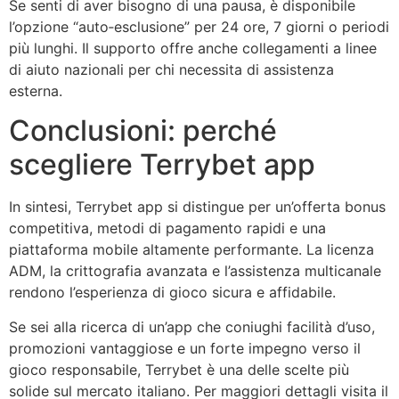
Se senti di aver bisogno di una pausa, è disponibile
l’opzione “auto‑esclusione” per 24 ore, 7 giorni o periodi
più lunghi. Il supporto offre anche collegamenti a linee
di aiuto nazionali per chi necessita di assistenza
esterna.
Conclusioni: perché
scegliere Terrybet app
In sintesi, Terrybet app si distingue per un’offerta bonus
competitiva, metodi di pagamento rapidi e una
piattaforma mobile altamente performante. La licenza
ADM, la crittografia avanzata e l’assistenza multicanale
rendono l’esperienza di gioco sicura e affidabile.
Se sei alla ricerca di un’app che coniughi facilità d’uso,
promozioni vantaggiose e un forte impegno verso il
gioco responsabile, Terrybet è una delle scelte più
solide sul mercato italiano. Per maggiori dettagli visita il