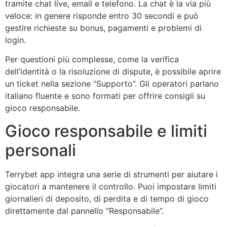
tramite chat live, email e telefono. La chat è la via più
veloce: in genere risponde entro 30 secondi e può
gestire richieste su bonus, pagamenti e problemi di
login.
Per questioni più complesse, come la verifica
dell’identità o la risoluzione di dispute, è possibile aprire
un ticket nella sezione “Supporto”. Gli operatori parlano
italiano fluente e sono formati per offrire consigli su
gioco responsabile.
Gioco responsabile e limiti
personali
Terrybet app integra una serie di strumenti per aiutare i
giocatori a mantenere il controllo. Puoi impostare limiti
giornalieri di deposito, di perdita e di tempo di gioco
direttamente dal pannello “Responsabile”.