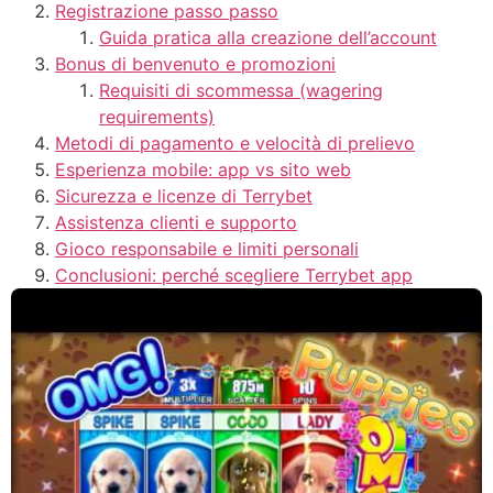
Registrazione passo passo
Guida pratica alla creazione dell’account
Bonus di benvenuto e promozioni
Requisiti di scommessa (wagering
requirements)
Metodi di pagamento e velocità di prelievo
Esperienza mobile: app vs sito web
Sicurezza e licenze di Terrybet
Assistenza clienti e supporto
Gioco responsabile e limiti personali
Conclusioni: perché scegliere Terrybet app