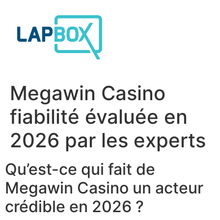
Skip
to
content
Megawin Casino
fiabilité évaluée en
2026 par les experts
Qu’est-ce qui fait de
Megawin Casino un acteur
crédible en 2026 ?