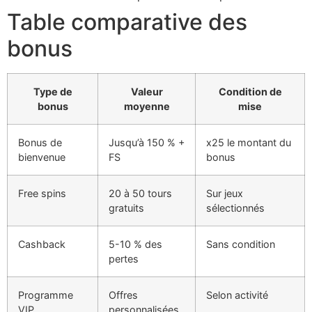
Table comparative des
bonus
Type de
Valeur
Condition de
bonus
moyenne
mise
Bonus de
Jusqu’à 150 % +
x25 le montant du
bienvenue
FS
bonus
Free spins
20 à 50 tours
Sur jeux
gratuits
sélectionnés
Cashback
5-10 % des
Sans condition
pertes
Programme
Offres
Selon activité
VIP
personnalisées