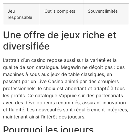
Jeu
Outils complets
Souvent limités
responsable
Une offre de jeux riche et
diversifiée
L’attrait d’un casino repose aussi sur la variété et la
qualité de son catalogue. Megawin ne déçoit pas : des
machines à sous aux jeux de table classiques, en
passant par un Live Casino animé par des croupiers
professionnels, le choix est abondant et adapté à tous
les profils. Ce catalogue s’appuie sur des partenariats
avec des développeurs renommés, assurant innovation
et fluidité. Les nouveautés sont régulièrement intégrées,
maintenant ainsi l’intérêt des joueurs.
Pourquoi les joueurs