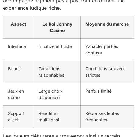
accompagne le joueur pas à pas, tout en offrant une
expérience ludique riche.
Aspect
Le Roi Johnny
Moyenne du marché
Casino
Interface
Intuitive et fluide
Variable, parfois
confuse
Bonus
Conditions
Conditions souvent
raisonnables
strictes
Jeux en
Large choix
Parfois limité
démo
disponible
Support
Réactif et
Réponses lentes
client
multicanal
fréquentes
Les joueurs débutants y trouveront ainsi un terrain