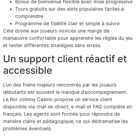
Bonus de bienvenue flexible avec mise progressive
Tours gratuits sur des slots populaires faciles à
comprendre
Programme de fidélité clair et simple à suivre
Cela donne aux joueurs novices une marge de
manœuvre confortable pour apprendre les règles du jeu
et tester différentes stratégies sans stress.
Un support client réactif et
accessible
L’un des freins majeurs rencontrés par les joueurs
débutants est souvent le manque d’accompagnement.
Le Roi Johnny Casino propose un service client
disponible via chat en direct, e-mail et FAQ complète en
français. Les agents sont formés pour répondre de
manière claire et pédagogique, ce qui dédramatise les
problèmes éventuels.