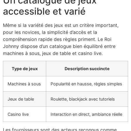
Un catalogue de jeux
accessible et varié
Même si la variété des jeux est un critère important,
pour les novices, la simplicité d’accès et la
compréhension rapide des règles priment. Le Roi
Johnny dispose d’un catalogue bien équilibré entre
machines à sous, jeux de table et casino live.
Type de jeux
Description succincte
Machines à sous
Popularité en hausse, règles simples
Jeux de table
Roulette, blackjack avec tutoriels
Casino live
Interaction en direct, ambiance réelle
Les fournisseurs sont des acteurs reconnus comme