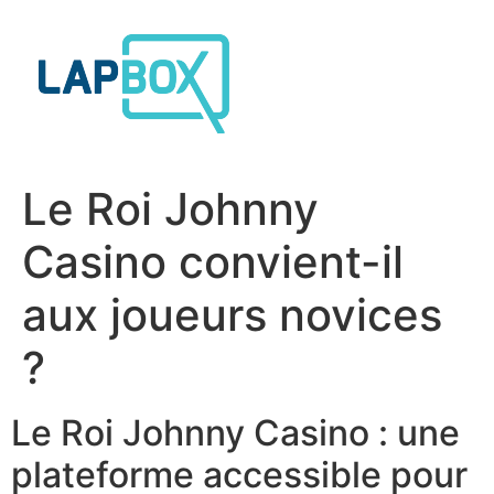
Skip
to
content
Le Roi Johnny
Casino convient-il
aux joueurs novices
?
Le Roi Johnny Casino : une
plateforme accessible pour