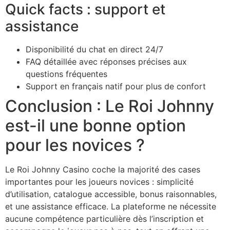
Quick facts : support et
assistance
Disponibilité du chat en direct 24/7
FAQ détaillée avec réponses précises aux
questions fréquentes
Support en français natif pour plus de confort
Conclusion : Le Roi Johnny
est-il une bonne option
pour les novices ?
Le Roi Johnny Casino coche la majorité des cases
importantes pour les joueurs novices : simplicité
d’utilisation, catalogue accessible, bonus raisonnables,
et une assistance efficace. La plateforme ne nécessite
aucune compétence particulière dès l’inscription et