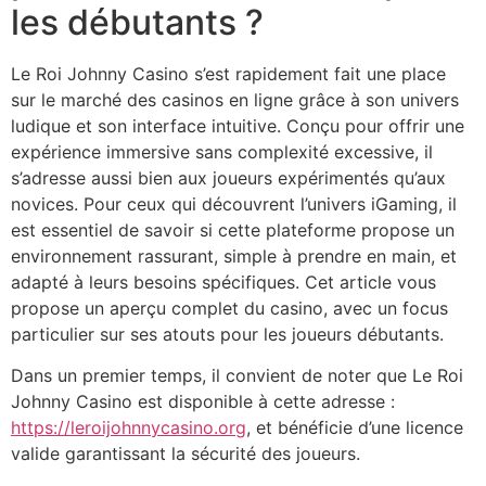
les débutants ?
Le Roi Johnny Casino s’est rapidement fait une place
sur le marché des casinos en ligne grâce à son univers
ludique et son interface intuitive. Conçu pour offrir une
expérience immersive sans complexité excessive, il
s’adresse aussi bien aux joueurs expérimentés qu’aux
novices. Pour ceux qui découvrent l’univers iGaming, il
est essentiel de savoir si cette plateforme propose un
environnement rassurant, simple à prendre en main, et
adapté à leurs besoins spécifiques. Cet article vous
propose un aperçu complet du casino, avec un focus
particulier sur ses atouts pour les joueurs débutants.
Dans un premier temps, il convient de noter que Le Roi
Johnny Casino est disponible à cette adresse :
https://leroijohnnycasino.org
, et bénéficie d’une licence
valide garantissant la sécurité des joueurs.