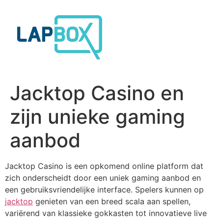
Skip
to
content
Jacktop Casino en
zijn unieke gaming
aanbod
Jacktop Casino is een opkomend online platform dat
zich onderscheidt door een uniek gaming aanbod en
een gebruiksvriendelijke interface. Spelers kunnen op
jacktop
genieten van een breed scala aan spellen,
variërend van klassieke gokkasten tot innovatieve live