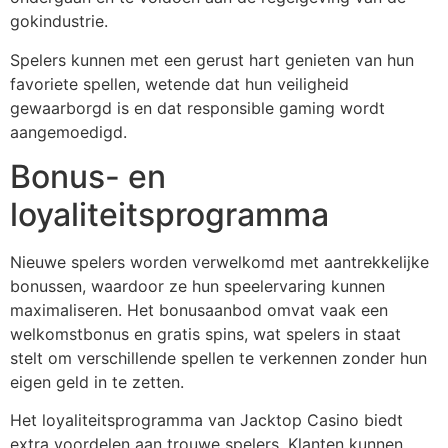
gokindustrie.
Spelers kunnen met een gerust hart genieten van hun
favoriete spellen, wetende dat hun veiligheid
gewaarborgd is en dat responsible gaming wordt
aangemoedigd.
Bonus- en
loyaliteitsprogramma
Nieuwe spelers worden verwelkomd met aantrekkelijke
bonussen, waardoor ze hun speelervaring kunnen
maximaliseren. Het bonusaanbod omvat vaak een
welkomstbonus en gratis spins, wat spelers in staat
stelt om verschillende spellen te verkennen zonder hun
eigen geld in te zetten.
Het loyaliteitsprogramma van Jacktop Casino biedt
extra voordelen aan trouwe spelers. Klanten kunnen