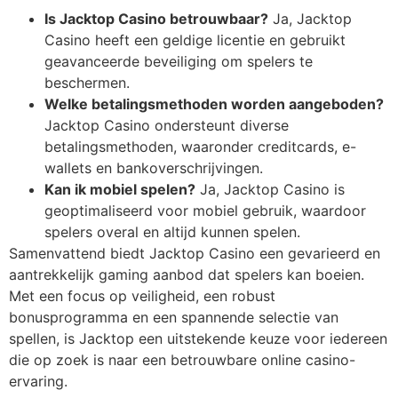
Is Jacktop Casino betrouwbaar?
Ja, Jacktop
Casino heeft een geldige licentie en gebruikt
geavanceerde beveiliging om spelers te
beschermen.
Welke betalingsmethoden worden aangeboden?
Jacktop Casino ondersteunt diverse
betalingsmethoden, waaronder creditcards, e-
wallets en bankoverschrijvingen.
Kan ik mobiel spelen?
Ja, Jacktop Casino is
geoptimaliseerd voor mobiel gebruik, waardoor
spelers overal en altijd kunnen spelen.
Samenvattend biedt Jacktop Casino een gevarieerd en
aantrekkelijk gaming aanbod dat spelers kan boeien.
Met een focus op veiligheid, een robust
bonusprogramma en een spannende selectie van
spellen, is Jacktop een uitstekende keuze voor iedereen
die op zoek is naar een betrouwbare online casino-
ervaring.