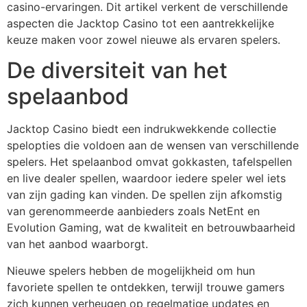
casino-ervaringen. Dit artikel verkent de verschillende
aspecten die Jacktop Casino tot een aantrekkelijke
keuze maken voor zowel nieuwe als ervaren spelers.
De diversiteit van het
spelaanbod
Jacktop Casino biedt een indrukwekkende collectie
spelopties die voldoen aan de wensen van verschillende
spelers. Het spelaanbod omvat gokkasten, tafelspellen
en live dealer spellen, waardoor iedere speler wel iets
van zijn gading kan vinden. De spellen zijn afkomstig
van gerenommeerde aanbieders zoals NetEnt en
Evolution Gaming, wat de kwaliteit en betrouwbaarheid
van het aanbod waarborgt.
Nieuwe spelers hebben de mogelijkheid om hun
favoriete spellen te ontdekken, terwijl trouwe gamers
zich kunnen verheugen op regelmatige updates en