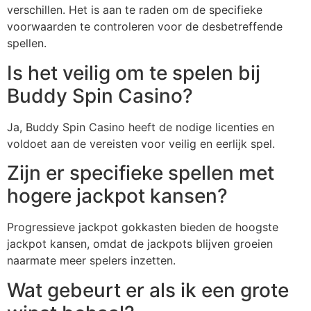
verschillen. Het is aan te raden om de specifieke
voorwaarden te controleren voor de desbetreffende
spellen.
Is het veilig om te spelen bij
Buddy Spin Casino?
Ja, Buddy Spin Casino heeft de nodige licenties en
voldoet aan de vereisten voor veilig en eerlijk spel.
Zijn er specifieke spellen met
hogere jackpot kansen?
Progressieve jackpot gokkasten bieden de hoogste
jackpot kansen, omdat de jackpots blijven groeien
naarmate meer spelers inzetten.
Wat gebeurt er als ik een grote