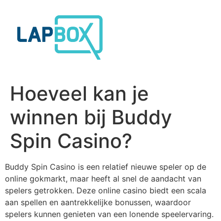
Skip
to
content
Hoeveel kan je
winnen bij Buddy
Spin Casino?
Buddy Spin Casino is een relatief nieuwe speler op de
online gokmarkt, maar heeft al snel de aandacht van
spelers getrokken. Deze online casino biedt een scala
aan spellen en aantrekkelijke bonussen, waardoor
spelers kunnen genieten van een lonende speelervaring.