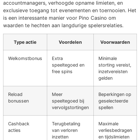
accountmanagers, verhoogde opname limieten, en
exclusieve toegang tot evenementen en toernooien. Het
is een interessante manier voor Pino Casino om
waarden te hechten aan langdurige spelersrelaties.
Type actie
Voordelen
Voorwaarden
Welkomstbonus
Extra
Minimale
speeltegoed en
storting vereist,
free spins
inzetvereisten
gelden
Reload
Meer
Beperkingen op
bonussen
speeltegoed bij
geselecteerde
vervolgstortingen
spellen
Cashback
Terugbetaling
Maximale
acties
van verloren
verliesbedragen
inzetten
en tijdslimieten