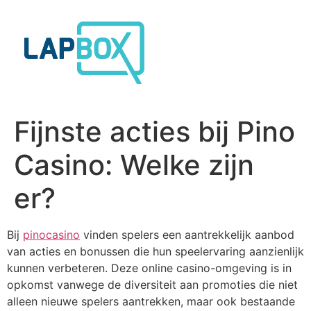
Skip
to
content
Fijnste acties bij Pino
Casino: Welke zijn
er?
Bij
pinocasino
vinden spelers een aantrekkelijk aanbod
van acties en bonussen die hun speelervaring aanzienlijk
kunnen verbeteren. Deze online casino-omgeving is in
opkomst vanwege de diversiteit aan promoties die niet
alleen nieuwe spelers aantrekken, maar ook bestaande