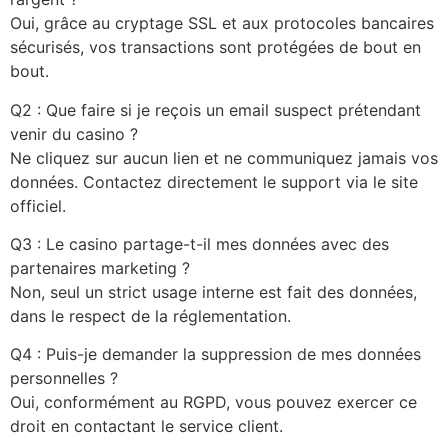
Oui, grâce au cryptage SSL et aux protocoles bancaires
sécurisés, vos transactions sont protégées de bout en
bout.
Q2 : Que faire si je reçois un email suspect prétendant
venir du casino ?
Ne cliquez sur aucun lien et ne communiquez jamais vos
données. Contactez directement le support via le site
officiel.
Q3 : Le casino partage-t-il mes données avec des
partenaires marketing ?
Non, seul un strict usage interne est fait des données,
dans le respect de la réglementation.
Q4 : Puis-je demander la suppression de mes données
personnelles ?
Oui, conformément au RGPD, vous pouvez exercer ce
droit en contactant le service client.