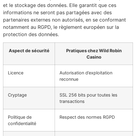
et le stockage des données. Elle garantit que ces
informations ne seront pas partagées avec des
partenaires externes non autorisés, en se conformant
notamment au RGPD, le règlement européen sur la
protection des données.
Aspect de sécurité
Pratiques chez Wild Robin
Casino
Licence
Autorisation d’exploitation
reconnue
Cryptage
SSL 256 bits pour toutes les
transactions
Politique de
Respect des normes RGPD
confidentialité