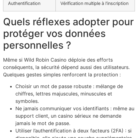
Authentification
Vérification multiple à l’inscription
Quels réflexes adopter pour
protéger vos données
personnelles ?
Même si Wild Robin Casino déploie des efforts
conséquents, la sécurité dépend aussi des utilisateurs.
Quelques gestes simples renforcent la protection :
Choisir un mot de passe robuste : mélange de
chiffres, lettres majuscules, minuscules et
symboles.
Ne jamais communiquer vos identifiants : même au
support client, un casino sérieux ne demande
jamais le mot de passe.
Utiliser l’authentification à deux facteurs (2FA) : si
disponible, elle ajoute une couche supplémentaire