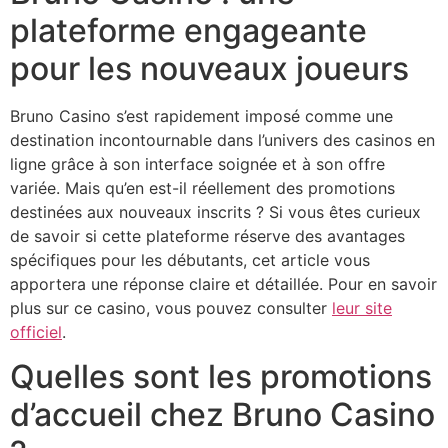
plateforme engageante
pour les nouveaux joueurs
Bruno Casino s’est rapidement imposé comme une
destination incontournable dans l’univers des casinos en
ligne grâce à son interface soignée et à son offre
variée. Mais qu’en est-il réellement des promotions
destinées aux nouveaux inscrits ? Si vous êtes curieux
de savoir si cette plateforme réserve des avantages
spécifiques pour les débutants, cet article vous
apportera une réponse claire et détaillée. Pour en savoir
plus sur ce casino, vous pouvez consulter
leur site
officiel
.
Quelles sont les promotions
d’accueil chez Bruno Casino