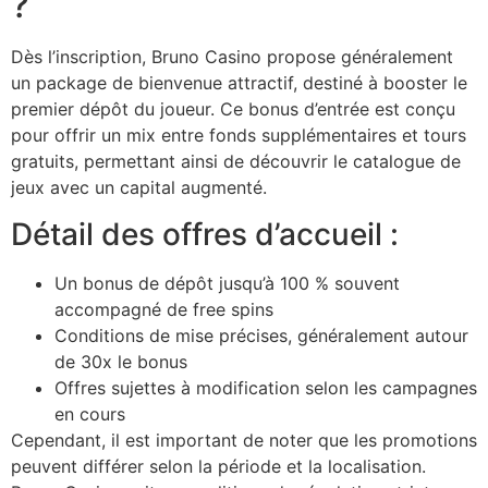
?
Dès l’inscription, Bruno Casino propose généralement
un package de bienvenue attractif, destiné à booster le
premier dépôt du joueur. Ce bonus d’entrée est conçu
pour offrir un mix entre fonds supplémentaires et tours
gratuits, permettant ainsi de découvrir le catalogue de
jeux avec un capital augmenté.
Détail des offres d’accueil :
Un bonus de dépôt jusqu’à 100 % souvent
accompagné de free spins
Conditions de mise précises, généralement autour
de 30x le bonus
Offres sujettes à modification selon les campagnes
en cours
Cependant, il est important de noter que les promotions
peuvent différer selon la période et la localisation.