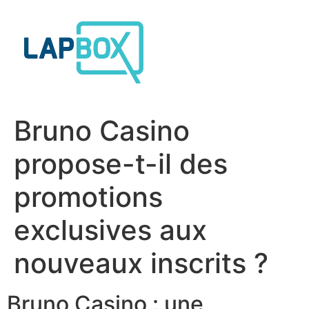
Skip
to
content
Bruno Casino
propose-t-il des
promotions
exclusives aux
nouveaux inscrits ?
Bruno Casino : une