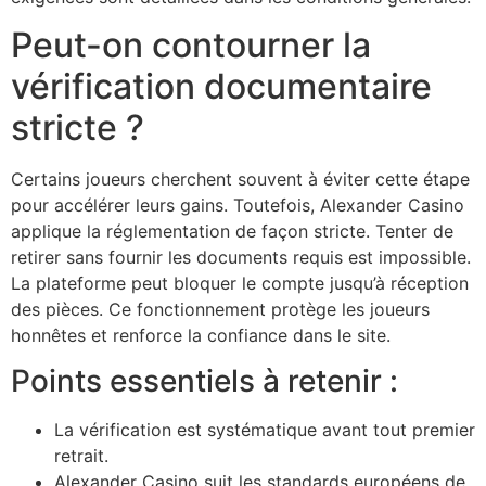
Peut-on contourner la
vérification documentaire
stricte ?
Certains joueurs cherchent souvent à éviter cette étape
pour accélérer leurs gains. Toutefois, Alexander Casino
applique la réglementation de façon stricte. Tenter de
retirer sans fournir les documents requis est impossible.
La plateforme peut bloquer le compte jusqu’à réception
des pièces. Ce fonctionnement protège les joueurs
honnêtes et renforce la confiance dans le site.
Points essentiels à retenir :
La vérification est systématique avant tout premier
retrait.
Alexander Casino suit les standards européens de