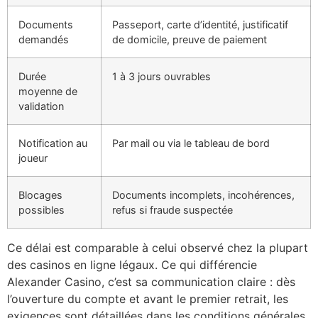
Documents
Passeport, carte d’identité, justificatif
demandés
de domicile, preuve de paiement
Durée
1 à 3 jours ouvrables
moyenne de
validation
Notification au
Par mail ou via le tableau de bord
joueur
Blocages
Documents incomplets, incohérences,
possibles
refus si fraude suspectée
Ce délai est comparable à celui observé chez la plupart
des casinos en ligne légaux. Ce qui différencie
Alexander Casino, c’est sa communication claire : dès
l’ouverture du compte et avant le premier retrait, les
exigences sont détaillées dans les conditions générales.