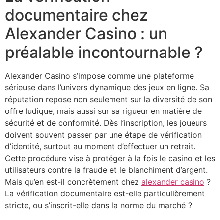
documentaire chez
Alexander Casino : un
préalable incontournable ?
Alexander Casino s’impose comme une plateforme
sérieuse dans l’univers dynamique des jeux en ligne. Sa
réputation repose non seulement sur la diversité de son
offre ludique, mais aussi sur sa rigueur en matière de
sécurité et de conformité. Dès l’inscription, les joueurs
doivent souvent passer par une étape de vérification
d’identité, surtout au moment d’effectuer un retrait.
Cette procédure vise à protéger à la fois le casino et les
utilisateurs contre la fraude et le blanchiment d’argent.
Mais qu’en est-il concrètement chez
alexander casino
?
La vérification documentaire est-elle particulièrement
stricte, ou s’inscrit-elle dans la norme du marché ?