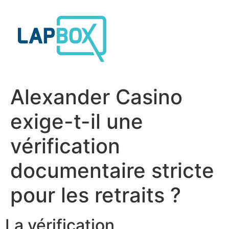
Skip
to
content
Alexander Casino
exige-t-il une
vérification
documentaire stricte
pour les retraits ?
La vérification