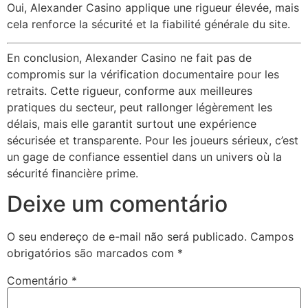
Oui, Alexander Casino applique une rigueur élevée, mais
cela renforce la sécurité et la fiabilité générale du site.
En conclusion, Alexander Casino ne fait pas de
compromis sur la vérification documentaire pour les
retraits. Cette rigueur, conforme aux meilleures
pratiques du secteur, peut rallonger légèrement les
délais, mais elle garantit surtout une expérience
sécurisée et transparente. Pour les joueurs sérieux, c’est
un gage de confiance essentiel dans un univers où la
sécurité financière prime.
Deixe um comentário
O seu endereço de e-mail não será publicado.
Campos
obrigatórios são marcados com
*
Comentário
*