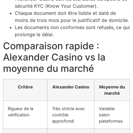
sécurité KYC (Know Your Customer).
Chaque document doit être lisible et daté de
moins de trois mois pour le justificatif de domicile.
Les documents non conformes sont refusés, ce qui
prolonge le délai.
Comparaison rapide :
Alexander Casino vs la
moyenne du marché
Critère
Alexander Casino
Moyenne du
marché
Rigueur de la
Très stricte avec
Variable
vérification
contrôle
selon
approfondi
plateformes