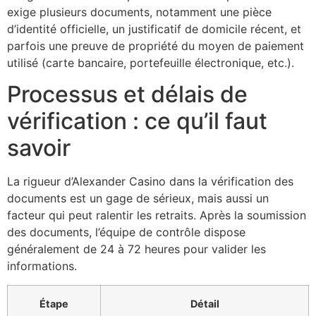
exige plusieurs documents, notamment une pièce
d’identité officielle, un justificatif de domicile récent, et
parfois une preuve de propriété du moyen de paiement
utilisé (carte bancaire, portefeuille électronique, etc.).
Processus et délais de
vérification : ce qu’il faut
savoir
La rigueur d’Alexander Casino dans la vérification des
documents est un gage de sérieux, mais aussi un
facteur qui peut ralentir les retraits. Après la soumission
des documents, l’équipe de contrôle dispose
généralement de 24 à 72 heures pour valider les
informations.
Étape
Détail