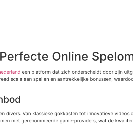
 Perfecte Online Spelo
nederland
een platform dat zich onderscheidt door zijn uit
eed scala aan spellen en aantrekkelijke bonussen, waardoo
anbod
divers. Van klassieke gokkasten tot innovatieve videoslots
samen met gerenommeerde game-providers, wat de kwaliteit