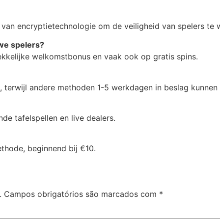
k van encryptietechnologie om de veiligheid van spelers te
we spelers?
kkelijke welkomstbonus en vaak ook op gratis spins.
ect, terwijl andere methoden 1-5 werkdagen in beslag kunne
de tafelspellen en live dealers.
ethode, beginnend bij €10.
.
Campos obrigatórios são marcados com
*