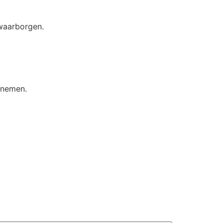
 waarborgen.
n nemen.